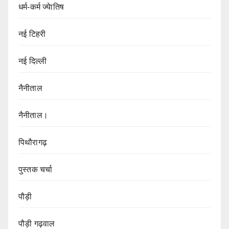
धर्म-कर्म ज्येातिष
नई टिहरी
नई दिल्ली
नैनीताल
नैनीताल।
पिथौरागढ़
पुस्तक चर्चा
पौड़ी
पौड़ी गढ़वाल