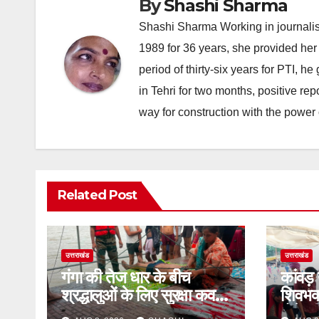
By
Shashi Sharma
Shashi Sharma Working in journalis
1989 for 36 years, she provided her 
period of thirty-six years for PTI, 
in Tehri for two months, positive re
way for construction with the power 
Related Post
उत्तराखंड
उत्तराखंड
गंगा की तेज धार के बीच
कांवड़
श्रद्धालुओं के लिए सुरक्षा कवच
शिवभक्
बने BEG एवं Centre,
होने क