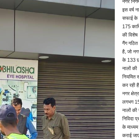
नगर निगम 
इस वर्ष न
सफाई के
175 कार्म
की विशेष
गैंग गठित
है, जो नगर
के 133 छो
नालों की
नियमित 
कर रही है
नगर क्षेत्
लगभग 15 
नालों की
निविदा प्
के माध्यम
कराई जाए