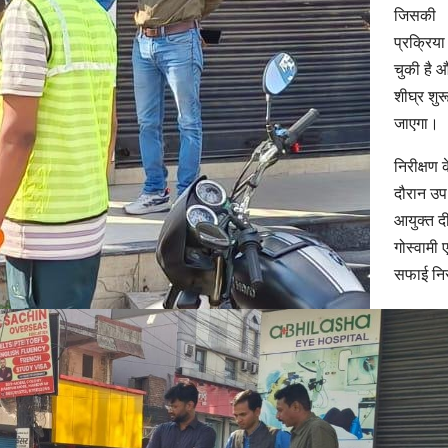
जिसकी
प्रक्रिया 
चुकी है औ
शीघ्र शुर
जाएगा।
निरीक्षण 
दौरान उप
आयुक्त 
गोस्वामी ए
सफाई निर