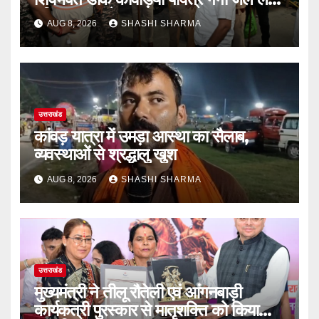
हरिद्वार पहुंच रहे
AUG 8, 2026
SHASHI SHARMA
उत्तराखंड
कांवड़ यात्रा में उमड़ा आस्था का सैलाब,
व्यवस्थाओं से श्रद्धालु खुश
AUG 8, 2026
SHASHI SHARMA
उत्तराखंड
मुख्यमंत्री ने तीलू रौतेली एवं आंगनबाड़ी
कार्यकत्री पुरस्कार से मातृशक्ति को किया