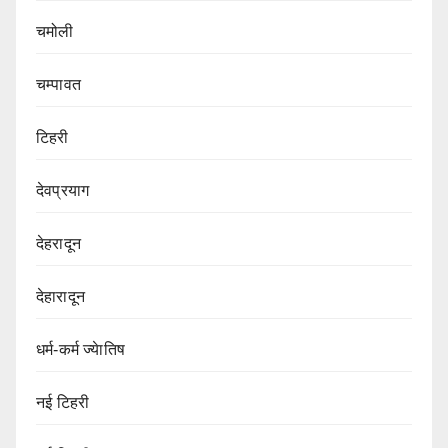
चमोली
चम्पावत
टिहरी
देवप्रयाग
देहरादून
देहारादून
धर्म-कर्म ज्येातिष
नई टिहरी