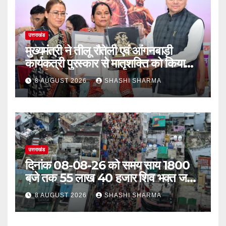
उत्तराखंड
मुख्यमंत्री ने तीलू रौतेली एवं आंगनबाड़ी
कार्यकत्री पुरस्कार से मातृशक्ति को किया
सम्मानित
8 AUGUST 2026
SHASHI SHARMA
उत्तराखंड
दिनांक 08-08-26 को समय साय 1800
बजे तक 55 लाख 40 हजार शिव भक्त जल
लेकर अपने गंतव्य को प्रस्थान कर चुके
8 AUGUST 2026
SHASHI SHARMA