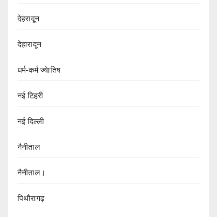
देहरादून
देहारादून
धर्म-कर्म ज्येातिष
नई टिहरी
नई दिल्ली
नैनीताल
नैनीताल।
पिथौरागढ़