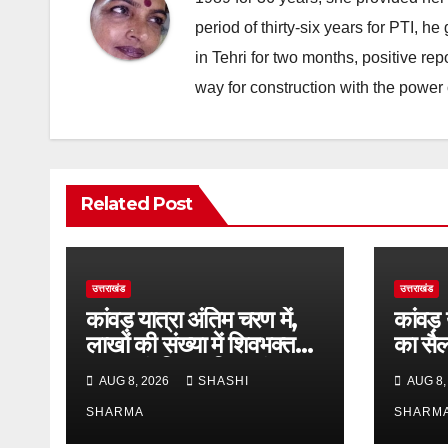
period of thirty-six years for PTI, 
in Tehri for two months, positive re
way for construction with the power 
Related Post
उत्तराखंड
उत्तराखंड
कांवड़ यात्रा अंतिम चरण में,
कांवड़ 
लाखों की संख्या में शिवभक्त
का सैल
डाक कांवड़िया पवित्र गंगा जल
श्रद्धा
AUG 8, 2026
SHASHI
AUG 8,
लेने हरिद्वार पहुंच रहे
SHARMA
SHARM