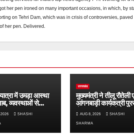
he got her pen ironed on many important occasions, in which, by s
porting on Tehri Dam, which was in crisis of controversies, paved
of her pen. Delivered.
उत्तराखंड
यात्रा में उमड़ा आस्था
मुख्यमंत्री ने तीलू रौतेली ए
ाब, व्यवस्थाओं से
आंगनबाड़ी कार्यकत्री पुर
लु खुश
से मातृशक्ति को किया
 2026
SHASHI
AUG 8, 2026
SHASHI
सम्मानित
A
SHARMA