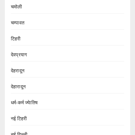
चमोली
चम्पावत
टिहरी
देवप्रयाग
देहरादून
देहारादून
धर्म-कर्म ज्येातिष
नई टिहरी
नई दिल्ली