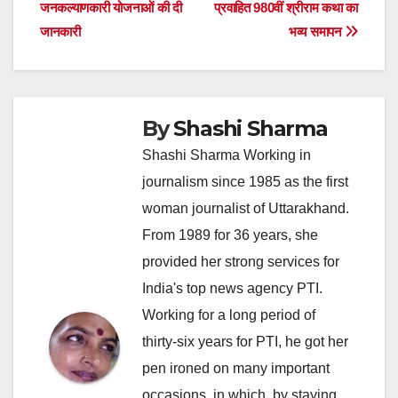
जनकल्याणकारी योजनाओं की दी
प्रवाहित 980वीं श्रीराम कथा का
navigation
जानकारी
भव्य समापन
By
Shashi Sharma
Shashi Sharma Working in
journalism since 1985 as the first
woman journalist of Uttarakhand.
From 1989 for 36 years, she
provided her strong services for
India's top news agency PTI.
Working for a long period of
thirty-six years for PTI, he got her
pen ironed on many important
occasions, in which, by staying