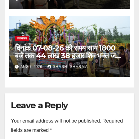
रात्रि पहुंचे
उत्तराखंड
दिनांक 07-08-26 को समय साय 1800
बजे तक 44 लाख 38 हजार शिव भक्त जल
लेकर अपने गंतव्य को प्रस्थान कर चुके
AUG 7, 2026
SHASHI SHARMA
Leave a Reply
Your email address will not be published.
Required
fields are marked
*