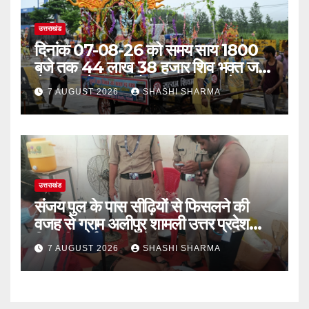
उत्तराखंड
दिनांक 07-08-26 को समय साय 1800
बजे तक 44 लाख 38 हजार शिव भक्त जल
लेकर अपने गंतव्य को प्रस्थान कर चुके
7 AUGUST 2026
SHASHI SHARMA
उत्तराखंड
संजय पुल के पास सीढ़ियों से फिसलने की
वजह से ग्राम अलीपुर शामली उत्तर प्रदेश
निवासी आर्यन कुमार के सर पर गहरी चोट आ
7 AUGUST 2026
SHASHI SHARMA
गई