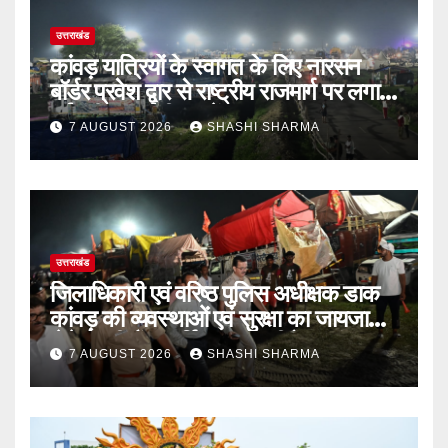
उत्तराखंड
कांवड़ यात्रियों के स्वागत के लिए नारसन
बॉर्डर प्रवेश द्वार से राष्ट्रीय राजमार्ग पर लगाई
गई रंगीन एलईडी लाइटें
7 AUGUST 2026
SHASHI SHARMA
उत्तराखंड
जिलाधिकारी एवं वरिष्ठ पुलिस अधीक्षक डाक
कांवड़ की व्यवस्थाओं एवं सुरक्षा का जायजा
लेने बैरागी कैंप पार्किंग स्थल जीरो ग्राउंड पर
7 AUGUST 2026
SHASHI SHARMA
देर रात्रि पहुंचे