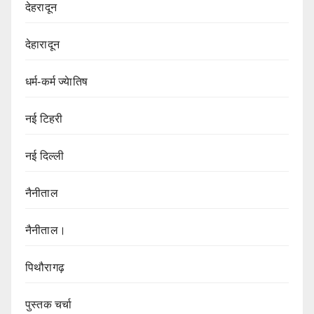
देहरादून
देहारादून
धर्म-कर्म ज्येातिष
नई टिहरी
नई दिल्ली
नैनीताल
नैनीताल।
पिथौरागढ़
पुस्तक चर्चा