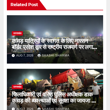
Related Post
उत्तराखंड
कांवड़ यात्रियों के स्वागत के लिए नारसन
बॉर्डर प्रवेश द्वार से राष्ट्रीय राजमार्ग पर लगाई
गई रंगीन एलईडी लाइटें
AUG 7, 2026
SHASHI SHARMA
उत्तराखंड
जिलाधिकारी एवं वरिष्ठ पुलिस अधीक्षक डाक
कांवड़ की व्यवस्थाओं एवं सुरक्षा का जायजा लेने
बैरागी कैंप पार्किंग स्थल जीरो ग्राउंड पर देर
AUG 7, 2026
SHASHI SHARMA