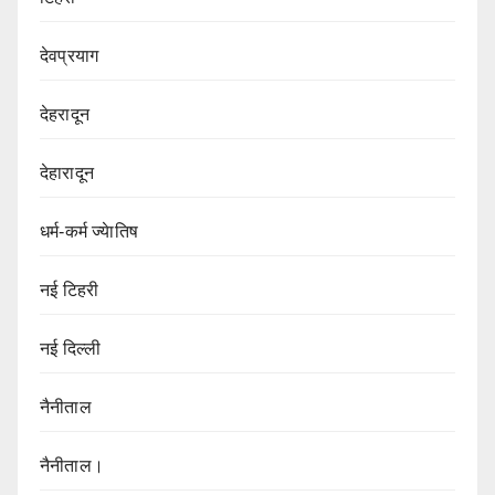
देवप्रयाग
देहरादून
देहारादून
धर्म-कर्म ज्येातिष
नई टिहरी
नई दिल्ली
नैनीताल
नैनीताल।