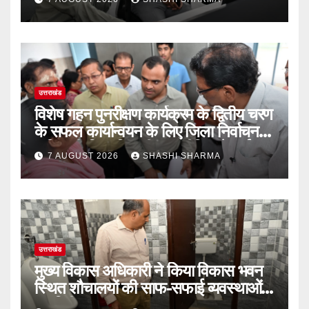
उत्तराखंड
विशेष गहन पुनरीक्षण कार्यक्रम के द्वितीय चरण
के सफल कार्यान्वयन के लिए जिला निर्वाचन
अधिकारी/जिलाधिकारी मयूर दीक्षित ने कई
7 AUGUST 2026
SHASHI SHARMA
बूथों का किया निरीक्षण
उत्तराखंड
मुख्य विकास अधिकारी ने किया विकास भवन
स्थित शौचालयों की साफ-सफाई व्यवस्थाओं
का निरीक्षण