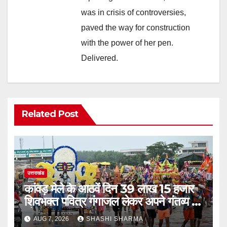
was in crisis of controversies,
paved the way for construction
with the power of her pen.
Delivered.
Related Post
उत्तराखंड
कांवड़ मेले के आठवें दिन 39 लाख 15 हजार
शिवभक्त पवित्र गंगाजल लेकर अपने गंतव्य की
ओर हुए रवाना
AUG 7, 2026
SHASHI SHARMA