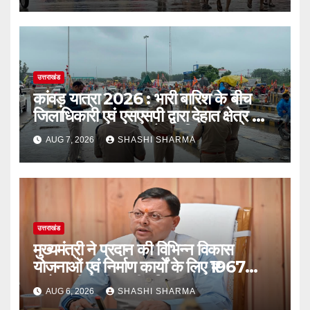
उत्तराखंड
कांवड़ यात्रा 2026 : भारी बारिश के बीच
जिलाधिकारी एवं एसएसपी द्वारा देहात क्षेत्र का
भ्रमण, सुरक्षा व्यवस्थाओं का लिया जायजा
AUG 7, 2026
SHASHI SHARMA
उत्तराखंड
मुख्यमंत्री ने प्रदान की विभिन्न विकास
योजनाओं एवं निर्माण कार्यों के लिए ₹1967
करोड़ की वित्तीय स्वीकृति
AUG 6, 2026
SHASHI SHARMA