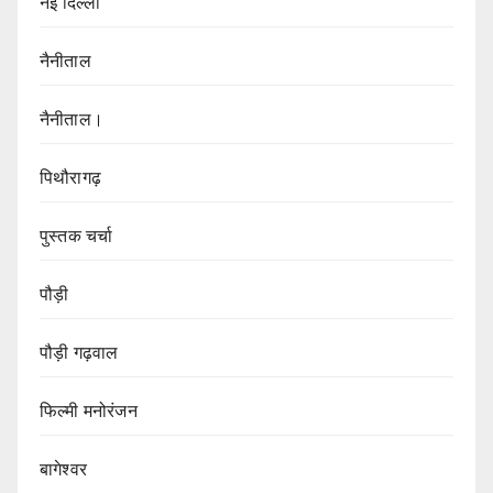
नई दिल्ली
नैनीताल
नैनीताल।
पिथौरागढ़
पुस्तक चर्चा
पौड़ी
पौड़ी गढ़वाल
फिल्मी मनोरंजन
बागेश्वर