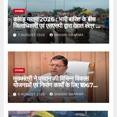
उत्तराखंड
कांवड़ यात्रा 2026 : भारी बारिश के बीच
जिलाधिकारी एवं एसएसपी द्वारा देहात क्षेत्र का
भ्रमण, सुरक्षा व्यवस्थाओं का लिया जायजा
7 AUGUST 2026
SHASHI SHARMA
उत्तराखंड
मुख्यमंत्री ने प्रदान की विभिन्न विकास
योजनाओं एवं निर्माण कार्यों के लिए ₹1967
करोड़ की वित्तीय स्वीकृति
6 AUGUST 2026
SHASHI SHARMA