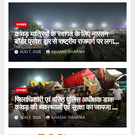
उत्तराखंड
कांवड़ यात्रियों के स्वागत के लिए नारसन
बॉर्डर प्रवेश द्वार से राष्ट्रीय राजमार्ग पर लगाई
गई रंगीन एलईडी लाइटें
AUG 7, 2026
SHASHI SHARMA
उत्तराखंड
जिलाधिकारी एवं वरिष्ठ पुलिस अधीक्षक डाक
कांवड़ की व्यवस्थाओं एवं सुरक्षा का जायजा लेने
बैरागी कैंप पार्किंग स्थल जीरो ग्राउंड पर देर
AUG 7, 2026
SHASHI SHARMA
रात्रि पहुंचे