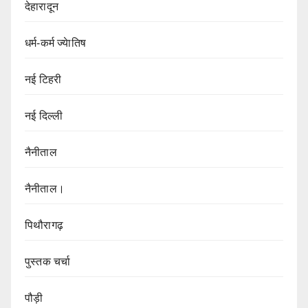
देहारादून
धर्म-कर्म ज्येातिष
नई टिहरी
नई दिल्ली
नैनीताल
नैनीताल।
पिथौरागढ़
पुस्तक चर्चा
पौड़ी