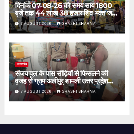
दिनांक 07-08-26 को समय साय 1800
बजे तक 44 लाख 38 हजार शिव भक्त जल
लेकर अपने गंतव्य को प्रस्थान कर चुके
7 AUGUST 2026
SHASHI SHARMA
उत्तराखंड
संजय पुल के पास सीढ़ियों से फिसलने की
वजह से ग्राम अलीपुर शामली उत्तर प्रदेश
निवासी आर्यन कुमार के सर पर गहरी चोट आ
7 AUGUST 2026
SHASHI SHARMA
गई