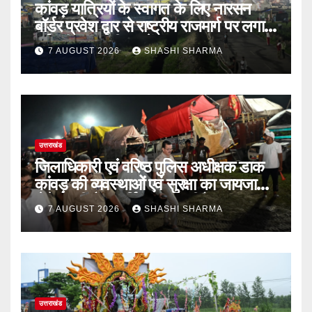
कांवड़ यात्रियों के स्वागत के लिए नारसन
बॉर्डर प्रवेश द्वार से राष्ट्रीय राजमार्ग पर लगाई
गई रंगीन एलईडी लाइटें
7 AUGUST 2026
SHASHI SHARMA
उत्तराखंड
जिलाधिकारी एवं वरिष्ठ पुलिस अधीक्षक डाक
कांवड़ की व्यवस्थाओं एवं सुरक्षा का जायजा
लेने बैरागी कैंप पार्किंग स्थल जीरो ग्राउंड पर
7 AUGUST 2026
SHASHI SHARMA
देर रात्रि पहुंचे
उत्तराखंड