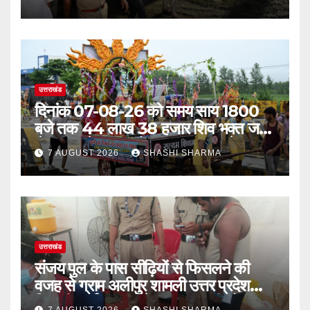
देर रात्रि पहुंचे
उत्तराखंड
दिनांक 07-08-26 को समय साय 1800
बजे तक 44 लाख 38 हजार शिव भक्त जल
लेकर अपने गंतव्य को प्रस्थान कर चुके
7 AUGUST 2026
SHASHI SHARMA
उत्तराखंड
संजय पुल के पास सीढ़ियों से फिसलने की
वजह से ग्राम अलीपुर शामली उत्तर प्रदेश
निवासी आर्यन कुमार के सर पर गहरी चोट आ
7 AUGUST 2026
SHASHI SHARMA