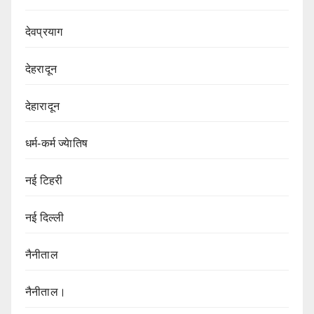
देवप्रयाग
देहरादून
देहारादून
धर्म-कर्म ज्येातिष
नई टिहरी
नई दिल्ली
नैनीताल
नैनीताल।