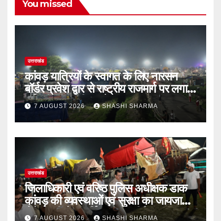
You missed
उत्तराखंड
कांवड़ यात्रियों के स्वागत के लिए नारसन
बॉर्डर प्रवेश द्वार से राष्ट्रीय राजमार्ग पर लगाई
गई रंगीन एलईडी लाइटें
7 AUGUST 2026
SHASHI SHARMA
उत्तराखंड
जिलाधिकारी एवं वरिष्ठ पुलिस अधीक्षक डाक
कांवड़ की व्यवस्थाओं एवं सुरक्षा का जायजा
लेने बैरागी कैंप पार्किंग स्थल जीरो ग्राउंड पर
7 AUGUST 2026
SHASHI SHARMA