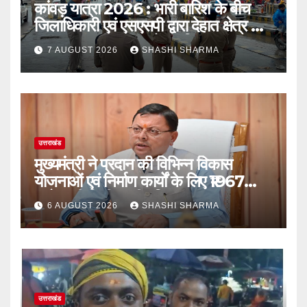
कांवड़ यात्रा 2026 : भारी बारिश के बीच
जिलाधिकारी एवं एसएसपी द्वारा देहात क्षेत्र का
भ्रमण, सुरक्षा व्यवस्थाओं का लिया जायजा
7 AUGUST 2026
SHASHI SHARMA
उत्तराखंड
मुख्यमंत्री ने प्रदान की विभिन्न विकास
योजनाओं एवं निर्माण कार्यों के लिए ₹1967
करोड़ की वित्तीय स्वीकृति
6 AUGUST 2026
SHASHI SHARMA
उत्तराखंड