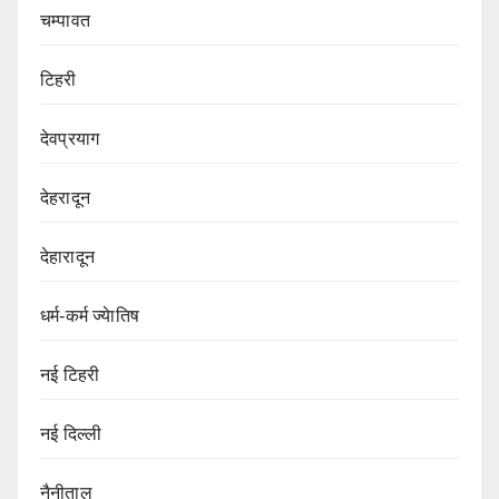
चम्पावत
टिहरी
देवप्रयाग
देहरादून
देहारादून
धर्म-कर्म ज्येातिष
नई टिहरी
नई दिल्ली
नैनीताल