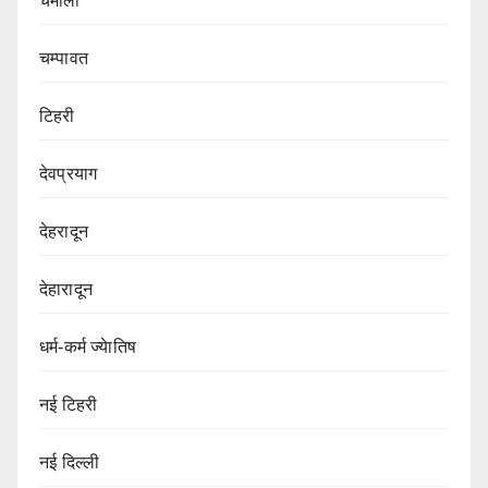
चमोली
चम्पावत
टिहरी
देवप्रयाग
देहरादून
देहारादून
धर्म-कर्म ज्येातिष
नई टिहरी
नई दिल्ली