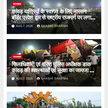
उत्तराखंड
कांवड़ यात्रियों के स्वागत के लिए नारसन
बॉर्डर प्रवेश द्वार से राष्ट्रीय राजमार्ग पर लगाई
गई रंगीन एलईडी लाइटें
AUG 7, 2026
SHASHI SHARMA
उत्तराखंड
जिलाधिकारी एवं वरिष्ठ पुलिस अधीक्षक डाक
कांवड़ की व्यवस्थाओं एवं सुरक्षा का जायजा लेने
बैरागी कैंप पार्किंग स्थल जीरो ग्राउंड पर देर
AUG 7, 2026
SHASHI SHARMA
रात्रि पहुंचे