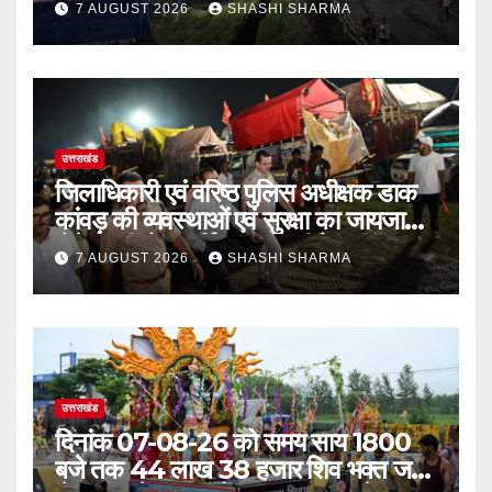
7 AUGUST 2026
SHASHI SHARMA
उत्तराखंड
जिलाधिकारी एवं वरिष्ठ पुलिस अधीक्षक डाक
कांवड़ की व्यवस्थाओं एवं सुरक्षा का जायजा
लेने बैरागी कैंप पार्किंग स्थल जीरो ग्राउंड पर
7 AUGUST 2026
SHASHI SHARMA
देर रात्रि पहुंचे
उत्तराखंड
दिनांक 07-08-26 को समय साय 1800
बजे तक 44 लाख 38 हजार शिव भक्त जल