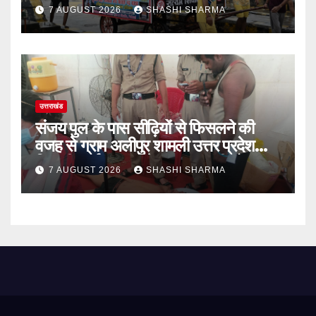
लेकर अपने गंतव्य को प्रस्थान कर चुके
7 AUGUST 2026
SHASHI SHARMA
उत्तराखंड
संजय पुल के पास सीढ़ियों से फिसलने की
वजह से ग्राम अलीपुर शामली उत्तर प्रदेश
निवासी आर्यन कुमार के सर पर गहरी चोट आ
7 AUGUST 2026
SHASHI SHARMA
गई