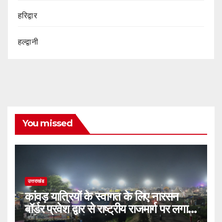
हरिद्वार
हल्द्वानी
You missed
उत्तराखंड
कांवड़ यात्रियों के स्वागत के लिए नारसन
बॉर्डर प्रवेश द्वार से राष्ट्रीय राजमार्ग पर लगाई
गई रंगीन एलईडी लाइटें