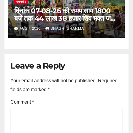
उत्तराखंड
दिनांक 07-08-26 को समय साय 1800
बजे तक 44 लाख 38 हजार शिव भक्त जल
लेकर अपने गंतव्य को प्रस्थान कर चुके
AUG 7, 2026
SHASHI SHARMA
Leave a Reply
Your email address will not be published.
Required
fields are marked
*
Comment
*