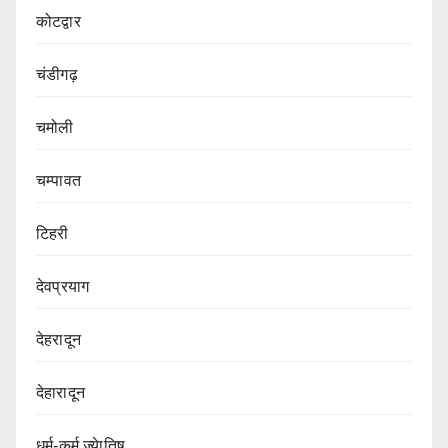
कोटद्वार
चंडीगढ़
चमोली
चम्पावत
टिहरी
देवप्रयाग
देहरादून
देहारादून
धर्म-कर्म ज्येातिष