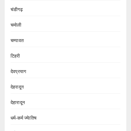
चंडीगढ़
चमोली
चम्पावत
टिहरी
देवप्रयाग
देहरादून
देहारादून
धर्म-कर्म ज्येातिष