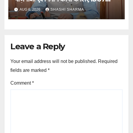
करोड़ की वित्तीय स्वीकृति
AUG 6, 2026
SHASHI SHARMA
Leave a Reply
Your email address will not be published.
Required
fields are marked
*
Comment
*