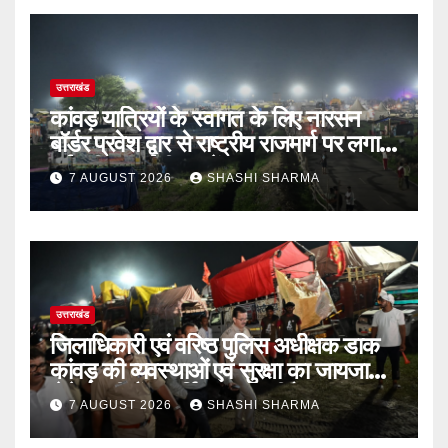
उत्तराखंड
कांवड़ यात्रियों के स्वागत के लिए नारसन
बॉर्डर प्रवेश द्वार से राष्ट्रीय राजमार्ग पर लगाई
गई रंगीन एलईडी लाइटें
7 AUGUST 2026
SHASHI SHARMA
उत्तराखंड
जिलाधिकारी एवं वरिष्ठ पुलिस अधीक्षक डाक
कांवड़ की व्यवस्थाओं एवं सुरक्षा का जायजा
लेने बैरागी कैंप पार्किंग स्थल जीरो ग्राउंड पर
7 AUGUST 2026
SHASHI SHARMA
देर रात्रि पहुंचे