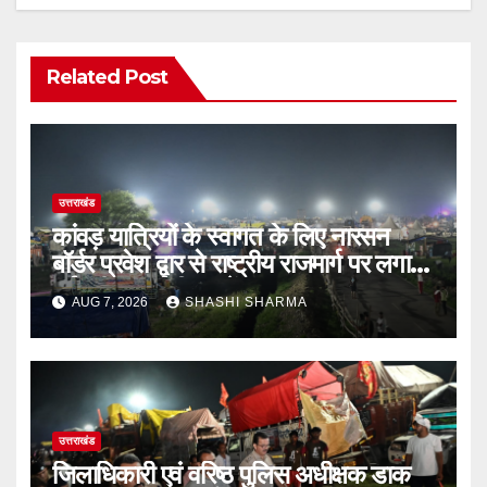
Related Post
उत्तराखंड
कांवड़ यात्रियों के स्वागत के लिए नारसन
बॉर्डर प्रवेश द्वार से राष्ट्रीय राजमार्ग पर लगाई
गई रंगीन एलईडी लाइटें
AUG 7, 2026
SHASHI SHARMA
उत्तराखंड
जिलाधिकारी एवं वरिष्ठ पुलिस अधीक्षक डाक