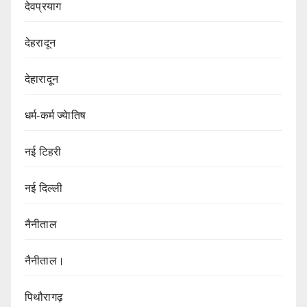
देवप्रयाग
देहरादून
देहारादून
धर्म-कर्म ज्येातिष
नई टिहरी
नई दिल्ली
नैनीताल
नैनीताल।
पिथौरागढ़