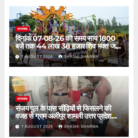
उत्तराखंड
दिनांक 07-08-26 को समय साय 1800
बजे तक 44 लाख 38 हजार शिव भक्त जल
लेकर अपने गंतव्य को प्रस्थान कर चुके
7 AUGUST 2026
SHASHI SHARMA
उत्तराखंड
संजय पुल के पास सीढ़ियों से फिसलने की
वजह से ग्राम अलीपुर शामली उत्तर प्रदेश
निवासी आर्यन कुमार के सर पर गहरी चोट आ
7 AUGUST 2026
SHASHI SHARMA
गई