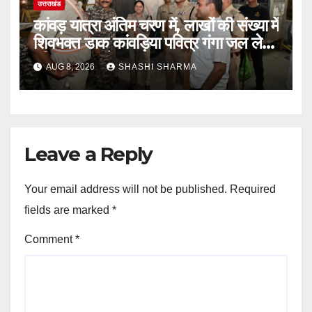
उत्तराखंड
कांवड़ यात्रा अंतिम चरण में, लाखों की संख्या में
शिवभक्त डाक कांवड़िया पवित्र गंगा जल लेने
हरिद्वार पहुंच रहे
AUG 8, 2026
SHASHI SHARMA
Leave a Reply
Your email address will not be published.
Required
fields are marked
*
Comment
*