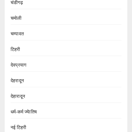
चंडीगढ़
चमोली
चम्पावत
टिहरी
देवप्रयाग
देहरादून
देहारादून
धर्म-कर्म ज्येातिष
नई टिहरी