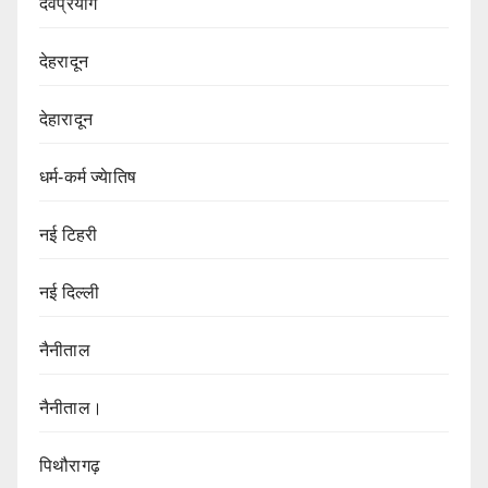
देवप्रयाग
देहरादून
देहारादून
धर्म-कर्म ज्येातिष
नई टिहरी
नई दिल्ली
नैनीताल
नैनीताल।
पिथौरागढ़