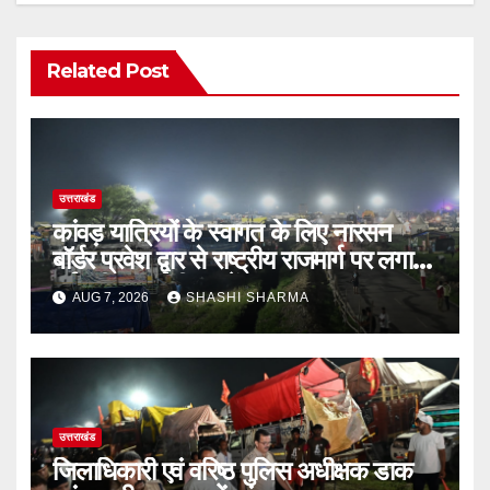
Related Post
उत्तराखंड
कांवड़ यात्रियों के स्वागत के लिए नारसन
बॉर्डर प्रवेश द्वार से राष्ट्रीय राजमार्ग पर लगाई
गई रंगीन एलईडी लाइटें
AUG 7, 2026
SHASHI SHARMA
उत्तराखंड
जिलाधिकारी एवं वरिष्ठ पुलिस अधीक्षक डाक