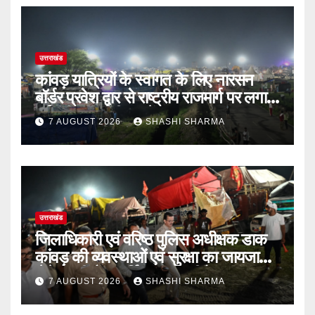
उत्तराखंड
कांवड़ यात्रियों के स्वागत के लिए नारसन
बॉर्डर प्रवेश द्वार से राष्ट्रीय राजमार्ग पर लगाई
गई रंगीन एलईडी लाइटें
7 AUGUST 2026
SHASHI SHARMA
उत्तराखंड
जिलाधिकारी एवं वरिष्ठ पुलिस अधीक्षक डाक
कांवड़ की व्यवस्थाओं एवं सुरक्षा का जायजा
लेने बैरागी कैंप पार्किंग स्थल जीरो ग्राउंड पर
7 AUGUST 2026
SHASHI SHARMA
देर रात्रि पहुंचे