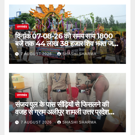
उत्तराखंड
दिनांक 07-08-26 को समय साय 1800
बजे तक 44 लाख 38 हजार शिव भक्त जल
लेकर अपने गंतव्य को प्रस्थान कर चुके
7 AUGUST 2026
SHASHI SHARMA
उत्तराखंड
संजय पुल के पास सीढ़ियों से फिसलने की
वजह से ग्राम अलीपुर शामली उत्तर प्रदेश
निवासी आर्यन कुमार के सर पर गहरी चोट आ
7 AUGUST 2026
SHASHI SHARMA
गई