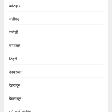
कोटद्वार
चंडीगढ़
चमोली
चम्पावत
टिहरी
देवप्रयाग
देहरादून
देहारादून
धर्म-कर्म ज्येातिष