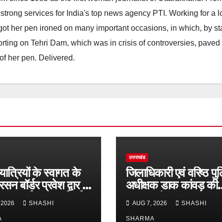
strong services for India's top news agency PTI. Working for a 
he got her pen ironed on many important occasions, in which, by s
porting on Tehri Dam, which was in crisis of controversies, paved
of her pen. Delivered.
उत्तराखंड
यात्रियों के स्वागत के
जिलाधिकारी एवं वरिष्ठ पु
सन बॉर्डर प्रवेश द्वार से
अधीक्षक डाक कांवड़ की
ीय राजमार्ग पर लगाई गई
व्यवस्थाओं एवं सुरक्षा का
 2026
SHASHI
AUG 7, 2026
SHASHI
एलईडी लाइटें
जायजा लेने बैरागी कैंप पार्
A
SHARMA