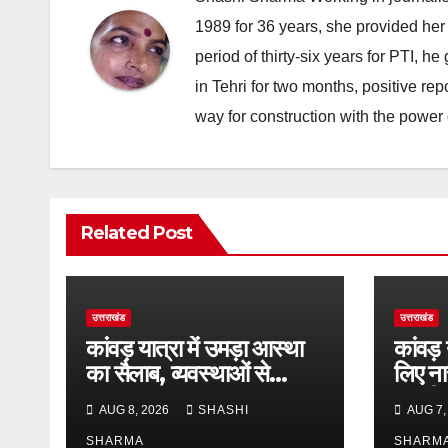
1989 for 36 years, she provided her 
period of thirty-six years for PTI, 
in Tehri for two months, positive re
way for construction with the power 
Related Post
उत्तराखंड
उत्तराखंड
कांवड़ यात्रा में उमड़ा आस्था
कांवड़ 
का सैलाब, व्यवस्थाओं से
लिए नार
श्रद्धालु खुश
राष्ट्र
AUG 8, 2026
SHASHI
AUG 7,
रंगीन 
SHARMA
SHARM