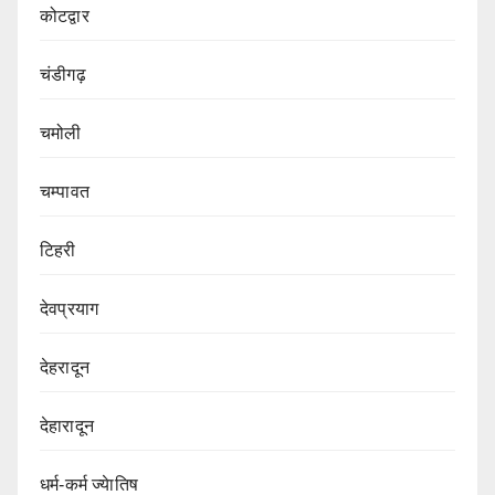
कोटद्वार
चंडीगढ़
चमोली
चम्पावत
टिहरी
देवप्रयाग
देहरादून
देहारादून
धर्म-कर्म ज्येातिष