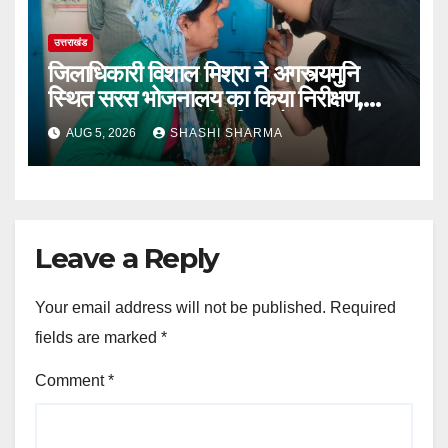
उत्तराखंड
जिलाधिकारी विशाल मिश्रा ने अगस्त्यमुनि
स्थित सरस भोजनालय का किया निरीक्षण,
स्वयं सहायता समूह की महिलाओं का बढ़ाया
AUG 5, 2026
SHASHI SHARMA
उत्साह
Leave a Reply
Your email address will not be published.
Required
fields are marked
*
Comment
*