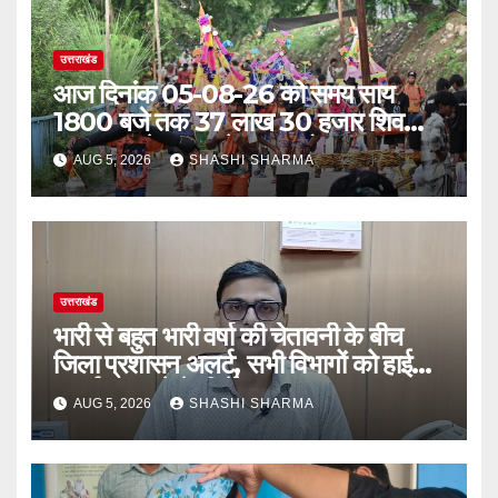
उत्तराखंड
आज दिनांक 05-08-26 को समय साय
1800 बजे तक 37 लाख 30 हजार शिव
भक्त जल लेकर अपने गंतव्य को प्रस्थान कर
AUG 5, 2026
SHASHI SHARMA
चुके
उत्तराखंड
भारी से बहुत भारी वर्षा की चेतावनी के बीच
जिला प्रशासन अलर्ट, सभी विभागों को हाई
अलर्ट पर रहने के निर्देश
AUG 5, 2026
SHASHI SHARMA