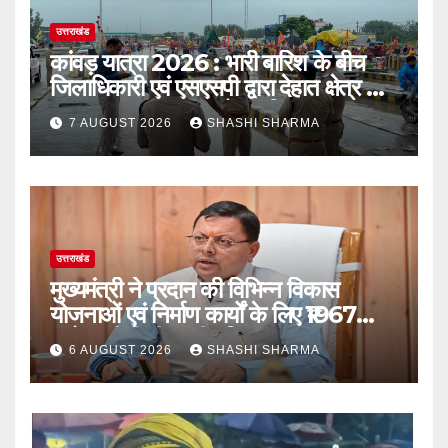
उत्तराखंड
कांवड़ यात्रा 2026 : भारी बारिश के बीच
जिलाधिकारी एवं एसएसपी द्वारा देहात क्षेत्र का
भ्रमण, सुरक्षा व्यवस्थाओं का लिया जायजा
7 AUGUST 2026
SHASHI SHARMA
उत्तराखंड
मुख्यमंत्री ने प्रदान की विभिन्न विकास
योजनाओं एवं निर्माण कार्यों के लिए ₹1967
करोड़ की वित्तीय स्वीकृति
6 AUGUST 2026
SHASHI SHARMA