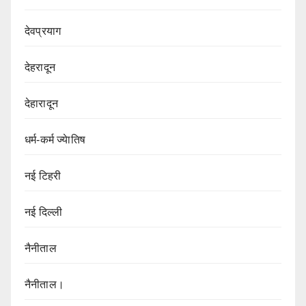
देवप्रयाग
देहरादून
देहारादून
धर्म-कर्म ज्येातिष
नई टिहरी
नई दिल्ली
नैनीताल
नैनीताल।