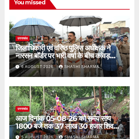
You missed
उत्तराखंड
जिलाधिकारी एवं वरिष्ठ पुलिस अधीक्षक ने
नारसन बॉर्डर पर भारी वर्षा के बीच कांवड़
यात्रा व्यवस्थाओं का जायजा लिया
6 AUGUST 2026
SHASHI SHARMA
उत्तराखंड
आज दिनांक 05-08-26 को समय साय
1800 बजे तक 37 लाख 30 हजार शिव
भक्त जल लेकर अपने गंतव्य को प्रस्थान कर
5 AUGUST 2026
SHASHI SHARMA