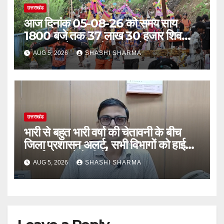
उत्तराखंड
आज दिनांक 05-08-26 को समय साय
1800 बजे तक 37 लाख 30 हजार शिव
भक्त जल लेकर अपने गंतव्य को प्रस्थान कर
AUG 5, 2026
SHASHI SHARMA
चुके
उत्तराखंड
भारी से बहुत भारी वर्षा की चेतावनी के बीच
जिला प्रशासन अलर्ट, सभी विभागों को हाई
अलर्ट पर रहने के निर्देश
AUG 5, 2026
SHASHI SHARMA