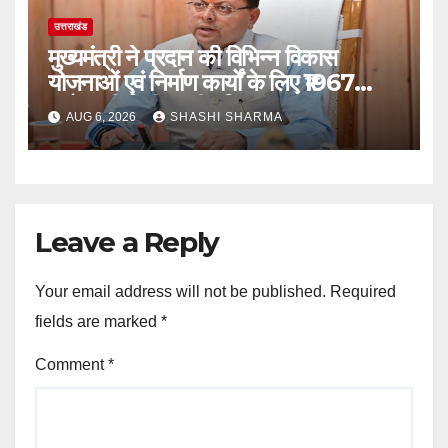
उत्तराखंड
मुख्यमंत्री ने प्रदान की विभिन्न विकास
योजनाओं एवं निर्माण कार्यों के लिए ₹1967
करोड़ की वित्तीय स्वीकृति
AUG 6, 2026
SHASHI SHARMA
Leave a Reply
Your email address will not be published.
Required
fields are marked
*
Comment
*