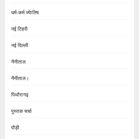
धर्म-कर्म ज्येातिष
नई टिहरी
नई दिल्ली
नैनीताल
नैनीताल।
पिथौरागढ़
पुस्तक चर्चा
पौड़ी