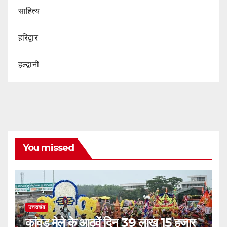
साहित्य
हरिद्वार
हल्द्वानी
You missed
उत्तराखंड
कांवड़ मेले के आठवें दिन 39 लाख 15 हजार