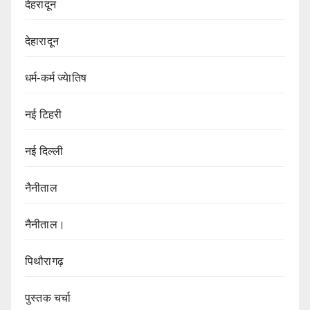
देहरादून
देहारादून
धर्म-कर्म ज्येातिष
नई टिहरी
नई दिल्ली
नैनीताल
नैनीताल।
पिथौरागढ़
पुस्तक चर्चा