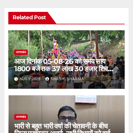
Related Post
उत्तराखंड
आज दिनांक 05-08-26 को समय साय
1800 बजे तक 37 लाख 30 हजार शिव
भक्त जल लेकर अपने गंतव्य को प्रस्थान कर
AUG 5, 2026
SHASHI SHARMA
चुके
उत्तराखंड
भारी से बहुत भारी वर्षा की चेतावनी के बीच