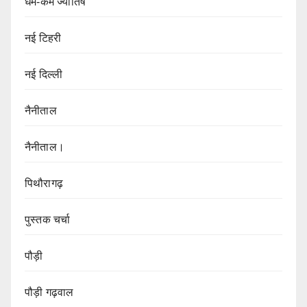
धर्म-कर्म ज्येातिष
नई टिहरी
नई दिल्ली
नैनीताल
नैनीताल।
पिथौरागढ़
पुस्तक चर्चा
पौड़ी
पौड़ी गढ़वाल