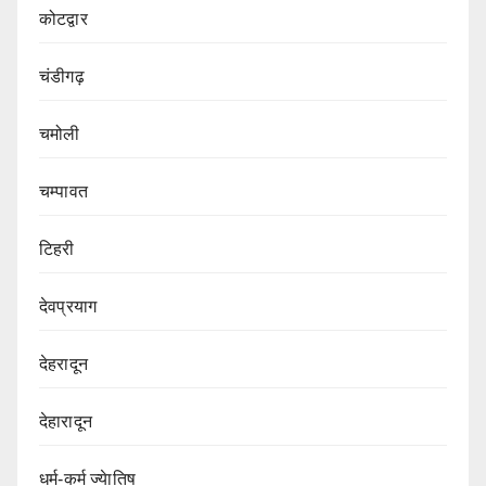
कोटद्वार
चंडीगढ़
चमोली
चम्पावत
टिहरी
देवप्रयाग
देहरादून
देहारादून
धर्म-कर्म ज्येातिष