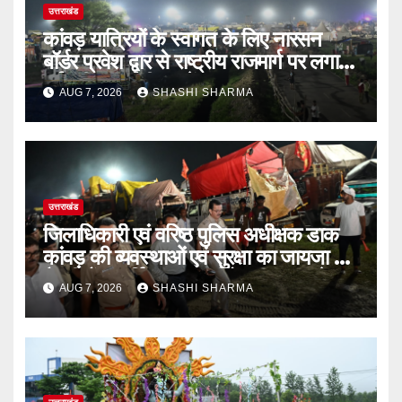
उत्तराखंड
कांवड़ यात्रियों के स्वागत के लिए नारसन
बॉर्डर प्रवेश द्वार से राष्ट्रीय राजमार्ग पर लगाई
गई रंगीन एलईडी लाइटें
AUG 7, 2026
SHASHI SHARMA
उत्तराखंड
जिलाधिकारी एवं वरिष्ठ पुलिस अधीक्षक डाक
कांवड़ की व्यवस्थाओं एवं सुरक्षा का जायजा लेने
बैरागी कैंप पार्किंग स्थल जीरो ग्राउंड पर देर
AUG 7, 2026
SHASHI SHARMA
रात्रि पहुंचे