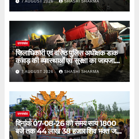
7 AUGUST 2026
SHASHI SHARMA
उत्तराखंड
जिलाधिकारी एवं वरिष्ठ पुलिस अधीक्षक डाक
कांवड़ की व्यवस्थाओं एवं सुरक्षा का जायजा
लेने बैरागी कैंप पार्किंग स्थल जीरो ग्राउंड पर
7 AUGUST 2026
SHASHI SHARMA
देर रात्रि पहुंचे
उत्तराखंड
दिनांक 07-08-26 को समय साय 1800
बजे तक 44 लाख 38 हजार शिव भक्त जल
लेकर अपने गंतव्य को प्रस्थान कर चुके