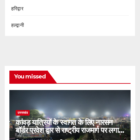
हरिद्वार
हल्द्वानी
You missed
उत्तराखंड
कांवड़ यात्रियों के स्वागत के लिए नारसन
बॉर्डर प्रवेश द्वार से राष्ट्रीय राजमार्ग पर लगाई
गई रंगीन एलईडी लाइटें