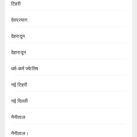
टिहरी
देवप्रयाग
देहरादून
देहारादून
धर्म-कर्म ज्येातिष
नई टिहरी
नई दिल्ली
नैनीताल
नैनीताल।