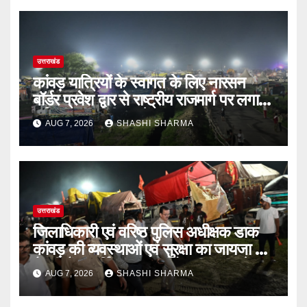
उत्तराखंड
कांवड़ यात्रियों के स्वागत के लिए नारसन
बॉर्डर प्रवेश द्वार से राष्ट्रीय राजमार्ग पर लगाई
गई रंगीन एलईडी लाइटें
AUG 7, 2026
SHASHI SHARMA
उत्तराखंड
जिलाधिकारी एवं वरिष्ठ पुलिस अधीक्षक डाक
कांवड़ की व्यवस्थाओं एवं सुरक्षा का जायजा लेने
बैरागी कैंप पार्किंग स्थल जीरो ग्राउंड पर देर
AUG 7, 2026
SHASHI SHARMA
रात्रि पहुंचे