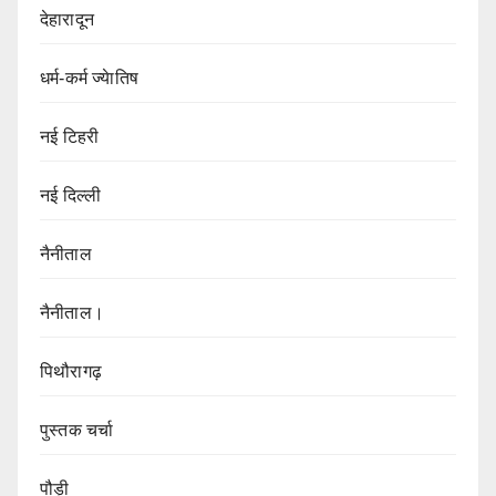
देहारादून
धर्म-कर्म ज्येातिष
नई टिहरी
नई दिल्ली
नैनीताल
नैनीताल।
पिथौरागढ़
पुस्तक चर्चा
पौड़ी