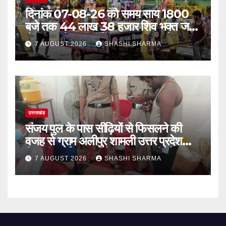
दिनांक 07-08-26 को समय साय 1800
बजे तक 44 लाख 38 हजार शिव भक्त जल
लेकर अपने गंतव्य को प्रस्थान कर चुके
7 AUGUST 2026
SHASHI SHARMA
उत्तराखंड
संजय पुल के पास सीढ़ियों से फिसलने की
वजह से ग्राम अलीपुर शामली उत्तर प्रदेश
निवासी आर्यन कुमार के सर पर गहरी चोट आ
7 AUGUST 2026
SHASHI SHARMA
गई