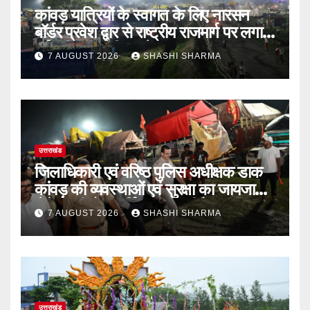
कांवड़ यात्रियों के स्वागत के लिए नारसन
बॉर्डर प्रवेश द्वार से राष्ट्रीय राजमार्ग पर लगाई
गई रंगीन एलईडी लाइटें
7 AUGUST 2026
SHASHI SHARMA
उत्तराखंड
जिलाधिकारी एवं वरिष्ठ पुलिस अधीक्षक डाक
कांवड़ की व्यवस्थाओं एवं सुरक्षा का जायजा
लेने बैरागी कैंप पार्किंग स्थल जीरो ग्राउंड पर
7 AUGUST 2026
SHASHI SHARMA
देर रात्रि पहुंचे
उत्तराखंड