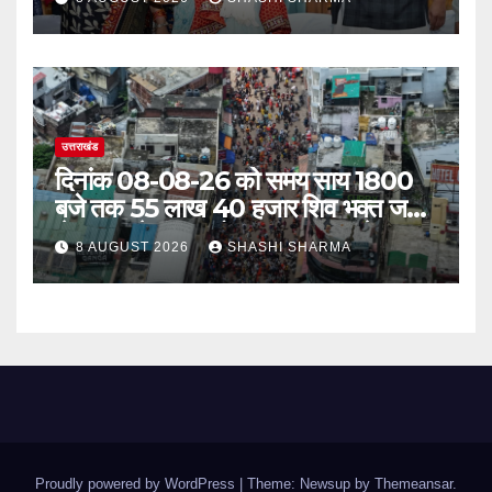
उत्तराखंड
दिनांक 08-08-26 को समय साय 1800
बजे तक 55 लाख 40 हजार शिव भक्त जल
लेकर अपने गंतव्य को प्रस्थान कर चुके
8 AUGUST 2026
SHASHI SHARMA
Proudly powered by WordPress
|
Theme: Newsup by
Themeansar
.