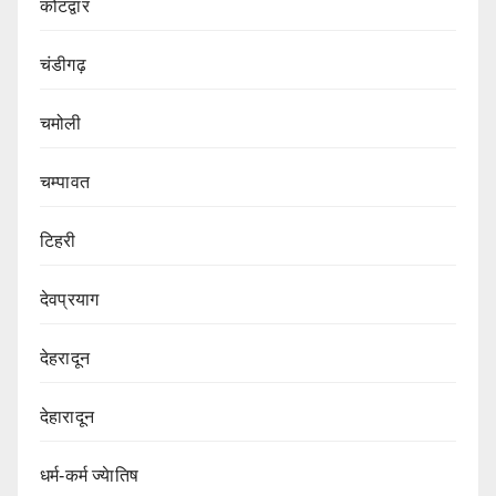
कोटद्वार
चंडीगढ़
चमोली
चम्पावत
टिहरी
देवप्रयाग
देहरादून
देहारादून
धर्म-कर्म ज्येातिष