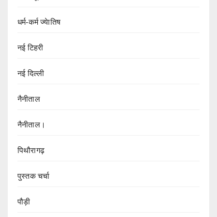
धर्म-कर्म ज्येातिष
नई टिहरी
नई दिल्ली
नैनीताल
नैनीताल।
पिथौरागढ़
पुस्तक चर्चा
पौड़ी