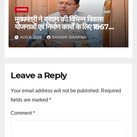
उत्तराखंड
मुख्यमंत्री ने प्रदान की विभिन्न विकास
योजनाओं एवं निर्माण कार्यों के लिए ₹1967
करोड़ की वित्तीय स्वीकृति
AUG 6, 2026
SHASHI SHARMA
Leave a Reply
Your email address will not be published.
Required
fields are marked
*
Comment
*