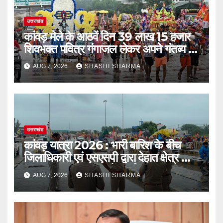
उत्तराखंड
कांवड़ मेले के आठवें दिन 39 लाख 15 हजार
शिवभक्त पवित्र गंगाजल लेकर अपने गंतव्य की
ओर हुए रवाना
AUG 7, 2026
SHASHI SHARMA
उत्तराखंड
कांवड़ यात्रा 2026 : भारी बारिश के बीच
जिलाधिकारी एवं एसएसपी द्वारा देहात क्षेत्र का
भ्रमण, सुरक्षा व्यवस्थाओं का लिया जायजा
AUG 7, 2026
SHASHI SHARMA