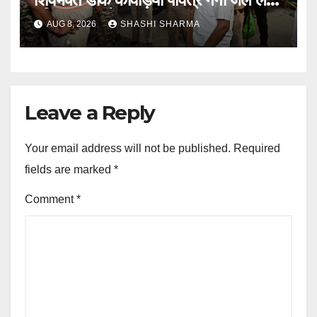
हरिद्वार पहुंच रहे
AUG 8, 2026
SHASHI SHARMA
Leave a Reply
Your email address will not be published.
Required
fields are marked
*
Comment
*