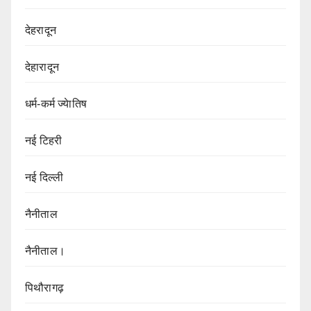
देहरादून
देहारादून
धर्म-कर्म ज्येातिष
नई टिहरी
नई दिल्ली
नैनीताल
नैनीताल।
पिथौरागढ़