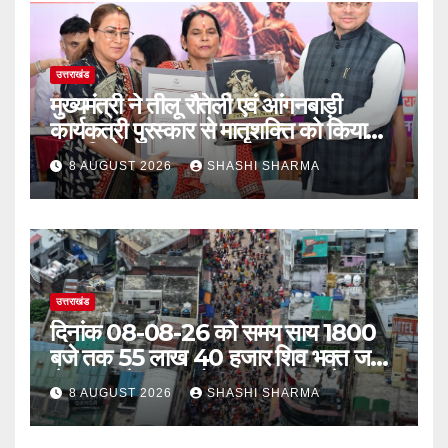
उत्तराखंड
मुख्यमंत्री ने तीलू रौतेली एवं आंगनबाड़ी
कार्यकत्री पुरस्कार से मातृशक्ति को किया
सम्मानित
8 AUGUST 2026
SHASHI SHARMA
उत्तराखंड
दिनांक 08-08-26 को समय साय 1800
बजे तक 55 लाख 40 हजार शिव भक्त जल
लेकर अपने गंतव्य को प्रस्थान कर चुके
8 AUGUST 2026
SHASHI SHARMA