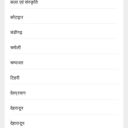
कला एवं संस्कृति
कोटद्वार
चंडीगढ़
चमोली
चम्पावत
टिहरी
देवप्रयाग
देहरादून
देहारादून