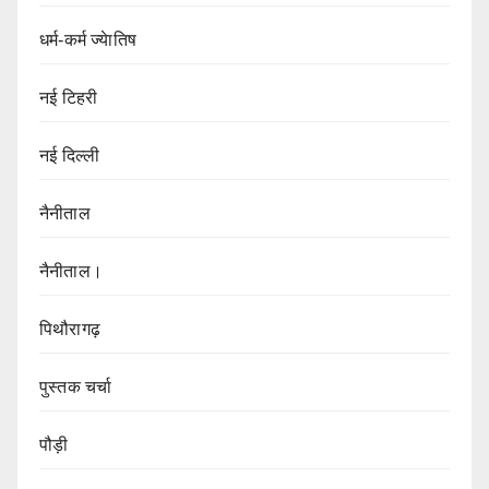
धर्म-कर्म ज्येातिष
नई टिहरी
नई दिल्ली
नैनीताल
नैनीताल।
पिथौरागढ़
पुस्तक चर्चा
पौड़ी