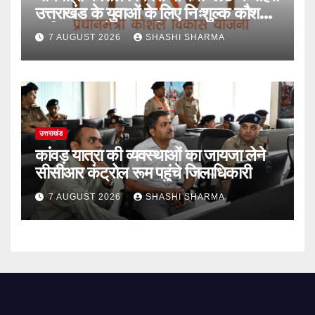
उत्तराखंड के युवाओं के लिए निःशुल्क कौशल
प्रशिक्षण, आवेदन आमंत्रित
7 AUGUST 2026
SHASHI SHARMA
उत्तराखंड
कांवड़ यात्रा की व्यवस्थाओं का जायजा लेने
सीसीआर कंट्रोल रूम पहुंचे जिलाधिकारी
7 AUGUST 2026
SHASHI SHARMA