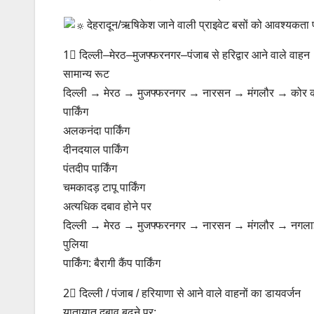
देहरादून/ऋषिकेश जाने वाली प्राइवेट बसों को आवश्यकता पड
1⃣ दिल्ली–मेरठ–मुजफ्फरनगर–पंजाब से हरिद्वार आने वाले वाहन
सामान्य रूट
दिल्ली → मेरठ → मुजफ्फरनगर → नारसन → मंगलौर → कोर कॉले
पार्किंग
अलकनंदा पार्किंग
दीनदयाल पार्किंग
पंतदीप पार्किंग
चमकादड़ टापू पार्किंग
अत्यधिक दबाव होने पर
दिल्ली → मेरठ → मुजफ्फरनगर → नारसन → मंगलौर → नगलाइ
पुलिया
पार्किंग: बैरागी कैंप पार्किंग
2⃣ दिल्ली / पंजाब / हरियाणा से आने वाले वाहनों का डायवर्जन
यातायात दबाव बढ़ने पर: