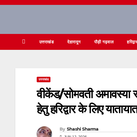
Skip
to
content
उत्तराखंड
देहारादून
पौड़ी गढ़वाल
हरिद्वा
उत्तराखंड
वीकेंड/सोमवती अमावस्या स
हेतु हरिद्वार के लिए यातायात
By
Shashi Sharma