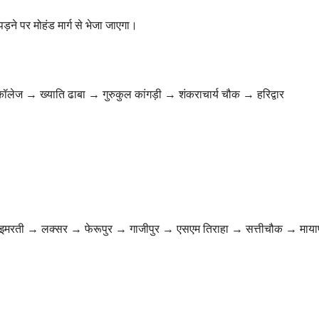
़ने पर मोहंड मार्ग से भेजा जाएगा।
ज → ख्याति ढाबा → गुरुकुल कांगड़ी → शंकराचार्य चौक → हरिद्वार
मरती → लक्सर → फेरूपुर → गाजीपुर → एसएम तिराहा → सत्तीचौक → मायाप