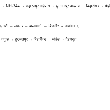
 → NH-344 → सहारनपुर बाईपास → छुटमलपुर बाईपास → बिहारीगढ़ → मो
ाइमरती → लक्सर → बालावाली → बिजनौर → नजीबाबाद
 नकुड़ → छुटमलपुर → बिहारीगढ़ → मोहंड → देहरादून