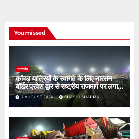
You missed
उत्तराखंड
कांवड़ यात्रियों के स्वागत के लिए नारसन
बॉर्डर प्रवेश द्वार से राष्ट्रीय राजमार्ग पर लगाई
गई रंगीन एलईडी लाइटें
7 AUGUST 2026
SHASHI SHARMA