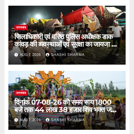
उत्तराखंड
जिलाधिकारी एवं वरिष्ठ पुलिस अधीक्षक डाक
कांवड़ की व्यवस्थाओं एवं सुरक्षा का जायजा लेने
बैरागी कैंप पार्किंग स्थल जीरो ग्राउंड पर देर
AUG 7, 2026
SHASHI SHARMA
रात्रि पहुंचे
उत्तराखंड
दिनांक 07-08-26 को समय साय 1800
बजे तक 44 लाख 38 हजार शिव भक्त जल
लेकर अपने गंतव्य को प्रस्थान कर चुके
AUG 7, 2026
SHASHI SHARMA