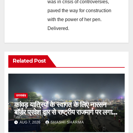
was in crisis of controversies,
paved the way for construction
with the power of her pen.
Delivered.
Related Post
उत्तराखंड
कांवड़ यात्रियों के स्वागत के लिए नारसन
बॉर्डर प्रवेश द्वार से राष्ट्रीय राजमार्ग पर लगाई
गई रंगीन एलईडी लाइटें
AUG 7, 2026
SHASHI SHARMA