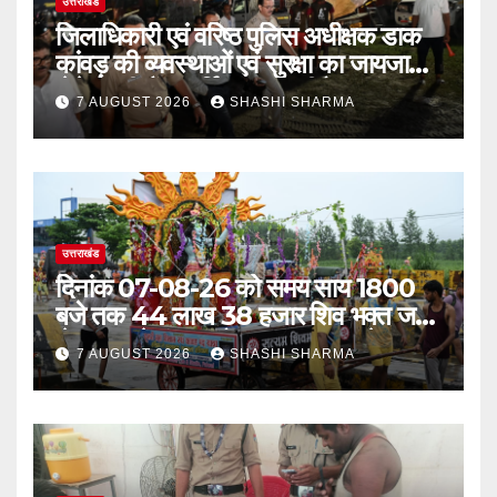
उत्तराखंड
जिलाधिकारी एवं वरिष्ठ पुलिस अधीक्षक डाक
कांवड़ की व्यवस्थाओं एवं सुरक्षा का जायजा
लेने बैरागी कैंप पार्किंग स्थल जीरो ग्राउंड पर
7 AUGUST 2026
SHASHI SHARMA
देर रात्रि पहुंचे
उत्तराखंड
दिनांक 07-08-26 को समय साय 1800
बजे तक 44 लाख 38 हजार शिव भक्त जल
लेकर अपने गंतव्य को प्रस्थान कर चुके
7 AUGUST 2026
SHASHI SHARMA