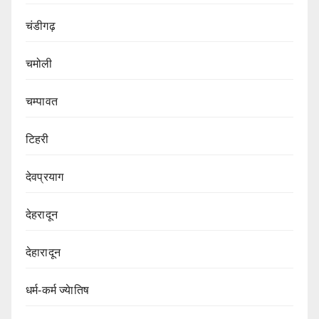
चंडीगढ़
चमोली
चम्पावत
टिहरी
देवप्रयाग
देहरादून
देहारादून
धर्म-कर्म ज्येातिष