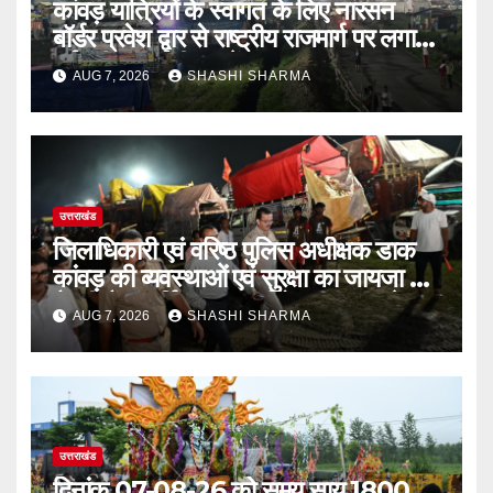
कांवड़ यात्रियों के स्वागत के लिए नारसन
बॉर्डर प्रवेश द्वार से राष्ट्रीय राजमार्ग पर लगाई
गई रंगीन एलईडी लाइटें
AUG 7, 2026
SHASHI SHARMA
उत्तराखंड
जिलाधिकारी एवं वरिष्ठ पुलिस अधीक्षक डाक
कांवड़ की व्यवस्थाओं एवं सुरक्षा का जायजा लेने
बैरागी कैंप पार्किंग स्थल जीरो ग्राउंड पर देर
AUG 7, 2026
SHASHI SHARMA
रात्रि पहुंचे
उत्तराखंड
दिनांक 07-08-26 को समय साय 1800