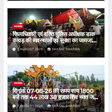
उत्तराखंड
जिलाधिकारी एवं वरिष्ठ पुलिस अधीक्षक डाक
कांवड़ की व्यवस्थाओं एवं सुरक्षा का जायजा
लेने बैरागी कैंप पार्किंग स्थल जीरो ग्राउंड पर
7 AUGUST 2026
SHASHI SHARMA
देर रात्रि पहुंचे
उत्तराखंड
दिनांक 07-08-26 को समय साय 1800
बजे तक 44 लाख 38 हजार शिव भक्त जल
लेकर अपने गंतव्य को प्रस्थान कर चुके
7 AUGUST 2026
SHASHI SHARMA