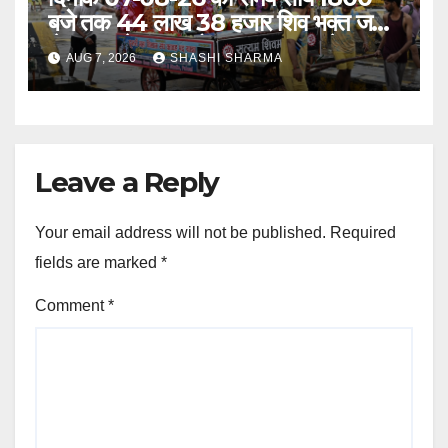
बजे तक 44 लाख 38 हजार शिव भक्त जल
लेकर अपने गंतव्य को प्रस्थान कर चुके
AUG 7, 2026
SHASHI SHARMA
Leave a Reply
Your email address will not be published.
Required
fields are marked
*
Comment
*