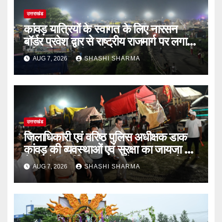
उत्तराखंड
कांवड़ यात्रियों के स्वागत के लिए नारसन
बॉर्डर प्रवेश द्वार से राष्ट्रीय राजमार्ग पर लगाई
गई रंगीन एलईडी लाइटें
AUG 7, 2026
SHASHI SHARMA
उत्तराखंड
जिलाधिकारी एवं वरिष्ठ पुलिस अधीक्षक डाक
कांवड़ की व्यवस्थाओं एवं सुरक्षा का जायजा लेने
बैरागी कैंप पार्किंग स्थल जीरो ग्राउंड पर देर
AUG 7, 2026
SHASHI SHARMA
रात्रि पहुंचे