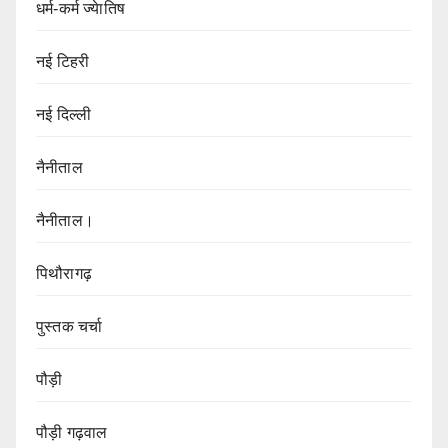
धर्म-कर्म ज्येातिष
नई टिहरी
नई दिल्ली
नैनीताल
नैनीताल।
पिथौरागढ़
पुस्तक चर्चा
पौड़ी
पौड़ी गढ़वाल