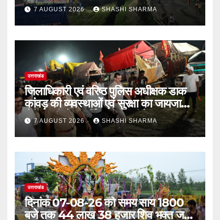
गई रंगीन एलईडी लाइटें
7 AUGUST 2026
SHASHI SHARMA
उत्तराखंड
जिलाधिकारी एवं वरिष्ठ पुलिस अधीक्षक डाक
कांवड़ की व्यवस्थाओं एवं सुरक्षा का जायजा
लेने बैरागी कैंप पार्किंग स्थल जीरो ग्राउंड पर
7 AUGUST 2026
SHASHI SHARMA
देर रात्रि पहुंचे
उत्तराखंड
दिनांक 07-08-26 को समय साय 1800
बजे तक 44 लाख 38 हजार शिव भक्त जल