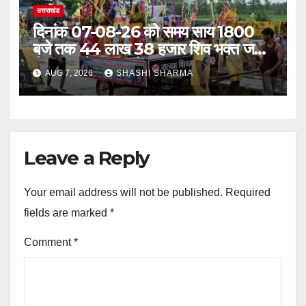
उत्तराखंड
दिनांक 07-08-26 को समय साय 1800
बजे तक 44 लाख 38 हजार शिव भक्त जल
लेकर अपने गंतव्य को प्रस्थान कर चुके
AUG 7, 2026
SHASHI SHARMA
Leave a Reply
Your email address will not be published.
Required
fields are marked
*
Comment
*