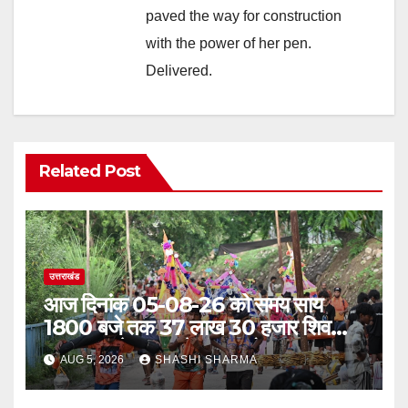
paved the way for construction
with the power of her pen.
Delivered.
Related Post
उत्तराखंड
आज दिनांक 05-08-26 को समय साय
1800 बजे तक 37 लाख 30 हजार शिव
भक्त जल लेकर अपने गंतव्य को प्रस्थान कर
AUG 5, 2026
SHASHI SHARMA
चुके