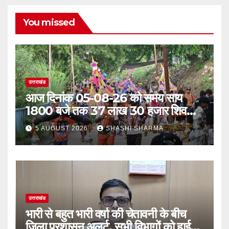
You missed
उत्तराखंड
आज दिनांक 05-08-26 को समय साय
1800 बजे तक 37 लाख 30 हजार शिव
भक्त जल लेकर अपने गंतव्य को प्रस्थान कर
5 AUGUST 2026
SHASHI SHARMA
चुके
उत्तराखंड
भारी से बहुत भारी वर्षा की चेतावनी के बीच
जिला प्रशासन अलर्ट, सभी विभागों को हाई