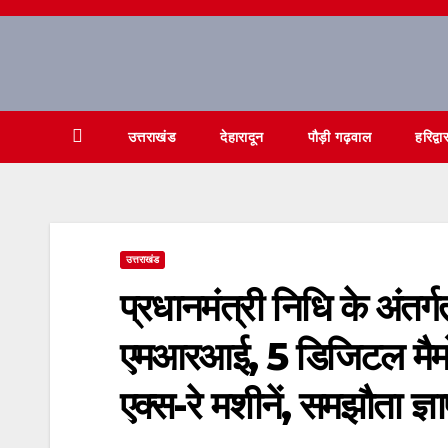
Skip
to
content
उत्तराखंड
देहारादून
पौड़ी गढ़वाल
हरिद्वा
उत्तराखंड
प्रधानमंत्री निधि के अंतर्
एमआरआई, 5 डिजिटल मैमोग्
एक्स-रे मशीनें, समझौता ज्