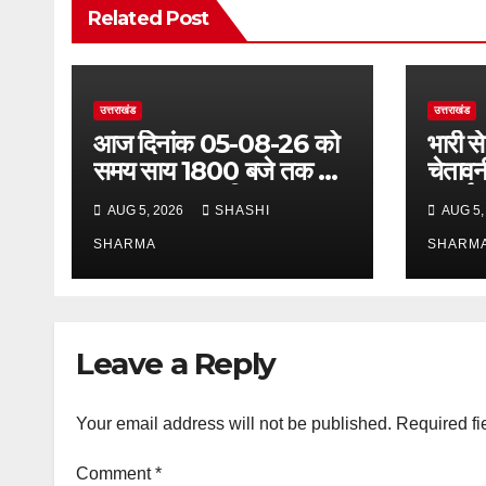
Related Post
उत्तराखंड
उत्तराखंड
आज दिनांक 05-08-26 को
भारी से
समय साय 1800 बजे तक 37
चेतावन
लाख 30 हजार शिव भक्त जल
अलर्ट,
AUG 5, 2026
SHASHI
AUG 5,
लेकर अपने गंतव्य को प्रस्थान
अलर्ट प
कर चुके
SHARMA
SHARM
Leave a Reply
Your email address will not be published.
Required fi
Comment
*