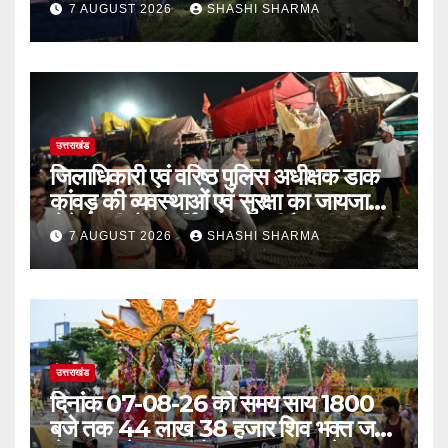
7 AUGUST 2026
SHASHI SHARMA
उत्तराखंड
जिलाधिकारी एवं वरिष्ठ पुलिस अधीक्षक डाक
कांवड़ की व्यवस्थाओं एवं सुरक्षा का जायजा
लेने बैरागी कैंप पार्किंग स्थल जीरो ग्राउंड पर
7 AUGUST 2026
SHASHI SHARMA
देर रात्रि पहुंचे
उत्तराखंड
दिनांक 07-08-26 को समय साय 1800
बजे तक 44 लाख 38 हजार शिव भक्त जल