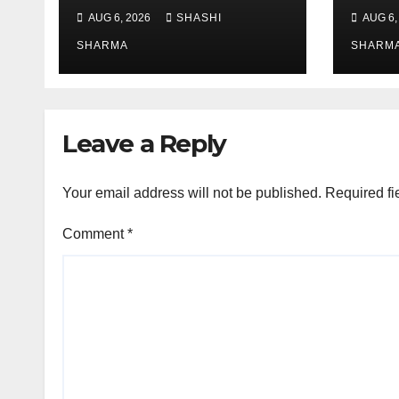
आशीर्वाद
भारी वर
AUG 6, 2026
SHASHI
AUG 6,
व्यवस्
SHARMA
SHARM
Leave a Reply
Your email address will not be published.
Required fi
Comment
*