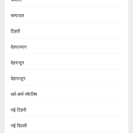
चम्पावत
टिहरी
देवप्रयाग
देहरादून
देहारादून
धर्म-कर्म ज्येातिष
नई टिहरी
नई दिल्ली