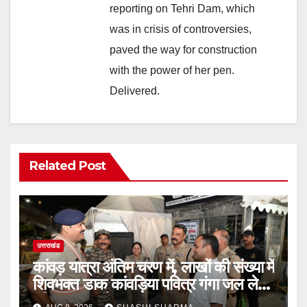
reporting on Tehri Dam, which
was in crisis of controversies,
paved the way for construction
with the power of her pen.
Delivered.
Related Post
उत्तराखंड
कांवड़ यात्रा अंतिम चरण में, लाखों की संख्या में
शिवभक्त डाक कांवड़िया पवित्र गंगा जल लेने
हरिद्वार पहुंच रहे