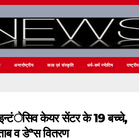
र
अन्तर्राष्ट्रीय
कला एवं संस्कृति
धर्म-कर्म ज्येातिष
राष्ट्रीय
 इन्टंेसिव केयर सेंटर के 19 बच्चे,
िताब व डेªस वितरण