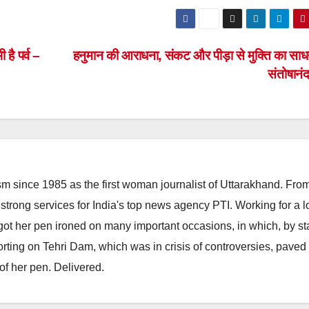
है पर्व –
हनुमान की आराधना, संकट और पीड़ा से मुक्ति का साध
संतोषानं
m since 1985 as the first woman journalist of Uttarakhand. Fro
strong services for India's top news agency PTI. Working for a 
he got her pen ironed on many important occasions, in which, by s
porting on Tehri Dam, which was in crisis of controversies, paved
of her pen. Delivered.