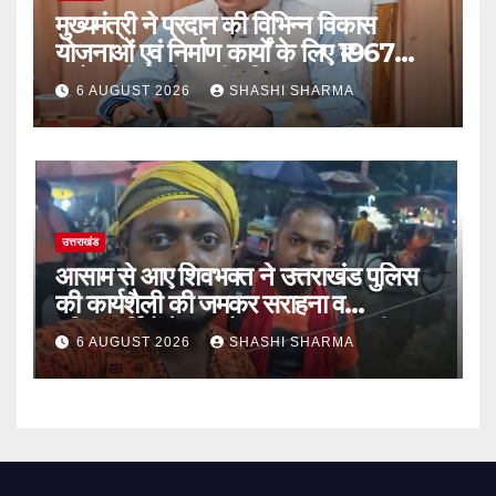
मुख्यमंत्री ने प्रदान की विभिन्न विकास
योजनाओं एवं निर्माण कार्यों के लिए ₹1967
करोड़ की वित्तीय स्वीकृति
6 AUGUST 2026
SHASHI SHARMA
उत्तराखंड
आसाम से आए शिवभक्त ने उत्तराखंड पुलिस
की कार्यशैली की जमकर सराहना व
पुलिसकर्मियों के सहयोगात्मक व्यवहार की
6 AUGUST 2026
SHASHI SHARMA
खुलकर प्रशंसा