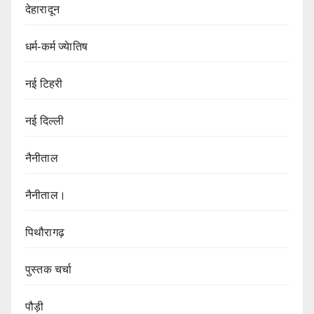
देहारादून
धर्म-कर्म ज्येातिष
नई टिहरी
नई दिल्ली
नैनीताल
नैनीताल।
पिथौरागढ़
पुस्तक चर्चा
पौड़ी