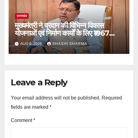
उत्तराखंड
मुख्यमंत्री ने प्रदान की विभिन्न विकास
योजनाओं एवं निर्माण कार्यों के लिए ₹1967
करोड़ की वित्तीय स्वीकृति
AUG 6, 2026
SHASHI SHARMA
Leave a Reply
Your email address will not be published.
Required
fields are marked
*
Comment
*