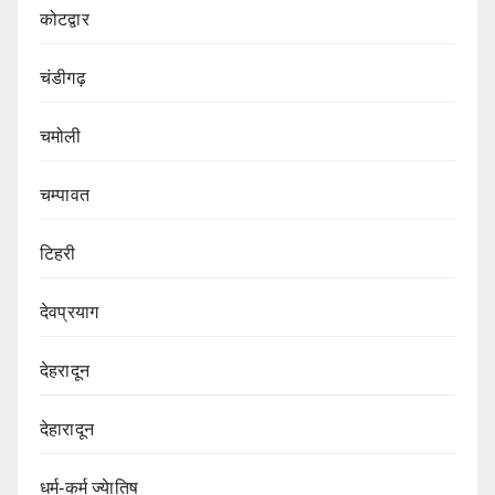
कोटद्वार
चंडीगढ़
चमोली
चम्पावत
टिहरी
देवप्रयाग
देहरादून
देहारादून
धर्म-कर्म ज्येातिष