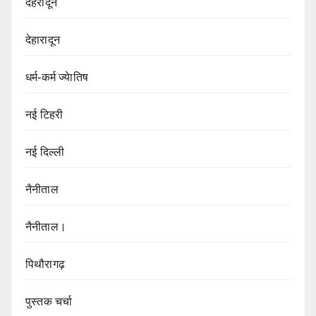
देहरादून
देहारादून
धर्म-कर्म ज्येातिष
नई टिहरी
नई दिल्ली
नैनीताल
नैनीताल।
पिथौरागढ़
पुस्तक चर्चा