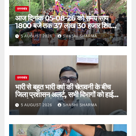
उत्तराखंड
आज दिनांक 05-08-26 को समय साय
1800 बजे तक 37 लाख 30 हजार शिव
भक्त जल लेकर अपने गंतव्य को प्रस्थान कर
5 AUGUST 2026
SHASHI SHARMA
चुके
उत्तराखंड
भारी से बहुत भारी वर्षा की चेतावनी के बीच
जिला प्रशासन अलर्ट, सभी विभागों को हाई
अलर्ट पर रहने के निर्देश
5 AUGUST 2026
SHASHI SHARMA