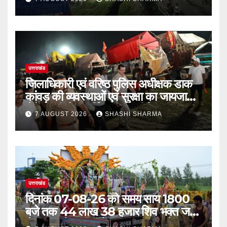
उत्तराखंड
जिलाधिकारी एवं वरिष्ठ पुलिस अधीक्षक डाक
कांवड़ की व्यवस्थाओं एवं सुरक्षा का जायजा
लेने बैरागी कैंप पार्किंग स्थल जीरो ग्राउंड पर
7 AUGUST 2026
SHASHI SHARMA
देर रात्रि पहुंचे
उत्तराखंड
दिनांक 07-08-26 को समय साय 1800
बजे तक 44 लाख 38 हजार शिव भक्त जल
लेकर अपने गंतव्य को प्रस्थान कर चुके