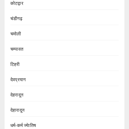
कोटद्वार
चंडीगढ़
चमोली
चम्पावत
टिहरी
देवप्रयाग
देहरादून
देहारादून
धर्म-कर्म ज्येातिष