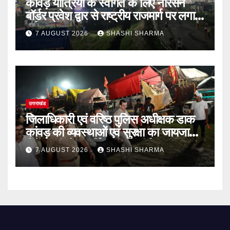
कांवड़ यात्रियों के स्वागत के लिए नारसन
बॉर्डर प्रवेश द्वार से राष्ट्रीय राजमार्ग पर लगाई
गई रंगीन एलईडी लाइटें
7 AUGUST 2026
SHASHI SHARMA
उत्तराखंड
जिलाधिकारी एवं वरिष्ठ पुलिस अधीक्षक डाक
कांवड़ की व्यवस्थाओं एवं सुरक्षा का जायजा
लेने बैरागी कैंप पार्किंग स्थल जीरो ग्राउंड पर
7 AUGUST 2026
SHASHI SHARMA
देर रात्रि पहुंचे