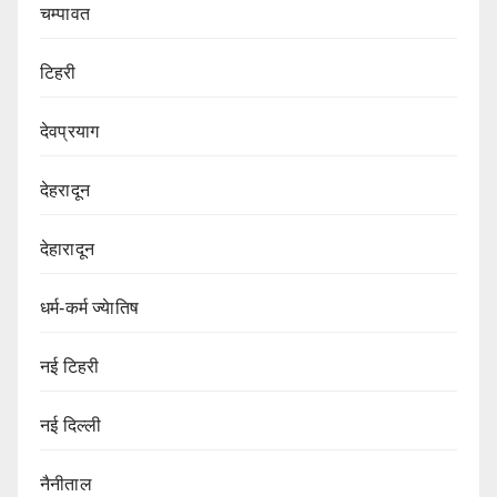
चम्पावत
टिहरी
देवप्रयाग
देहरादून
देहारादून
धर्म-कर्म ज्येातिष
नई टिहरी
नई दिल्ली
नैनीताल